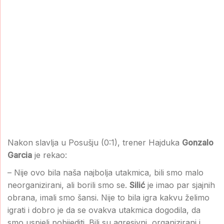
Nakon slavlja u Posušju (0:1), trener Hajduka
Gonzalo
Garcia
je rekao:
– Nije ovo bila naša najbolja utakmica, bili smo malo
neorganizirani, ali borili smo se.
Silić
je imao par sjajnih
obrana, imali smo šansi. Nije to bila igra kakvu želimo
igrati i dobro je da se ovakva utakmica dogodila, da
smo uspjeli pobijediti. Bili su agresivni, organizirani i