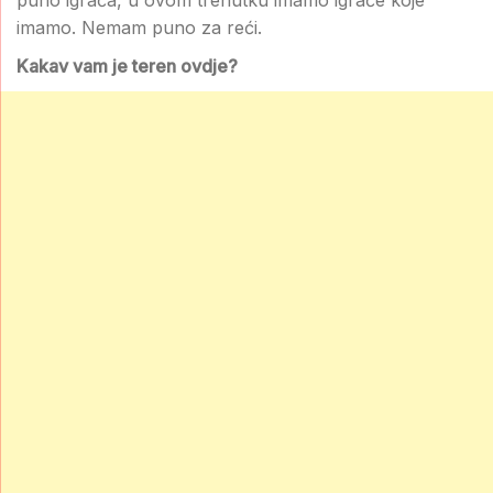
puno igrača, u ovom trenutku imamo igrače koje
imamo. Nemam puno za reći.
Kakav vam je teren ovdje?