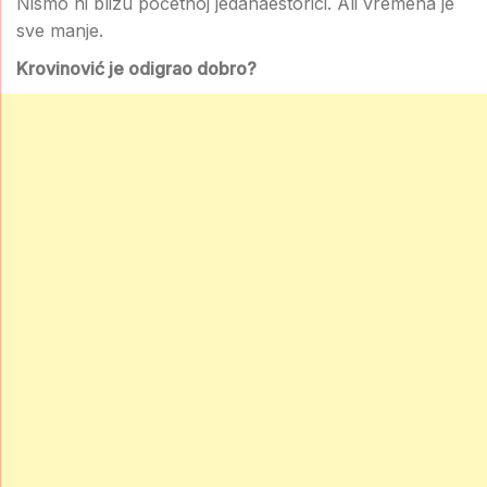
Nismo ni blizu početnoj jedanaestorici. Ali vremena je
sve manje.
Krovinović je odigrao dobro?