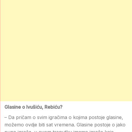
Glasine o Ivušiću, Rebiću?
– Da pričam o svim igračima o kojima postoje glasine,
možemo ovdje biti sat vremena. Glasine postoje o jako