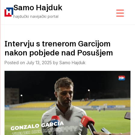
Skip
Samo Hajduk
to
hajdučki navijački portal
content
Intervju s trenerom Garcijom
nakon pobjede nad Posušjem
Posted on
July 13, 2025
by
Samo Hajduk