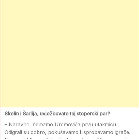
Skelin i Šarlija, uvježbavate taj stoperski par?
– Naravno, nemamo Uremovića prvu utakmicu.
Odigrali su dobro, pokušavamo i isprobavamo igrače.