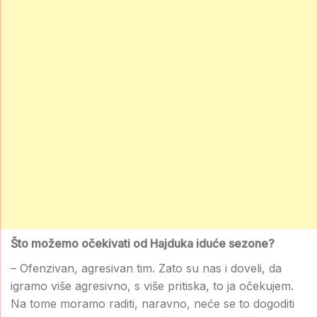
Što možemo očekivati od Hajduka iduće sezone?
– Ofenzivan, agresivan tim. Zato su nas i doveli, da
igramo više agresivno, s više pritiska, to ja očekujem.
Na tome moramo raditi, naravno, neće se to dogoditi