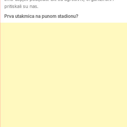
pritiskali su nas.
Prva utakmica na punom stadionu?