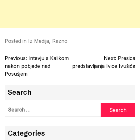
Posted in
Iz Medija
,
Razno
Post
Previous:
Intevju s Kalikom
Next:
Presica
navigation
nakon pobjede nad
predstavljanja Ivice Ivušića
Posušjem
Search
Search
for:
Categories