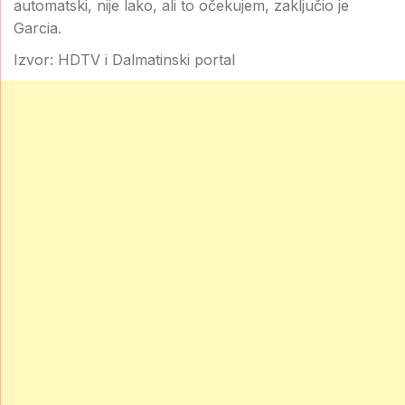
automatski, nije lako, ali to očekujem, zaključio je
Garcia.
Izvor: HDTV i Dalmatinski portal