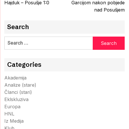
navigation
Hajduk – Posušje 1:0
Garcijom nakon pobjede
nad Posušjem
Search
Search
for:
Categories
Akademija
Analize (stare)
Članci (stari)
Eklskluziva
Europa
HNL
Iz Medija
Klub