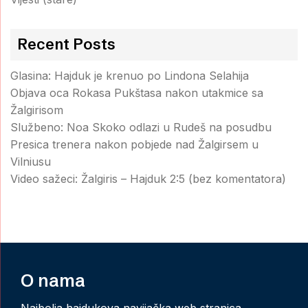
Recent Posts
Glasina: Hajduk je krenuo po Lindona Selahija
Objava oca Rokasa Pukštasa nakon utakmice sa
Žalgirisom
Službeno: Noa Skoko odlazi u Rudeš na posudbu
Presica trenera nakon pobjede nad Žalgirsem u
Vilniusu
Video sažeci: Žalgiris – Hajduk 2:5 (bez komentatora)
O nama
Najbolja hajdukova navijačka web stranica.