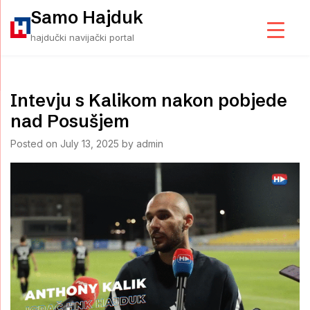
Skip
Samo Hajduk
to
hajdučki navijački portal
content
Intevju s Kalikom nakon pobjede
nad Posušjem
Posted on
July 13, 2025
by
admin