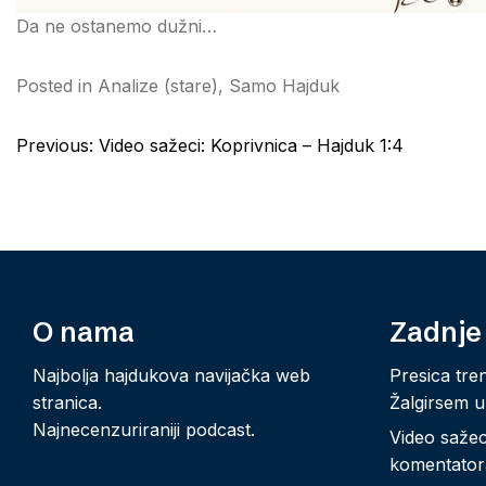
Da ne ostanemo dužni…
Posted in
Analize (stare)
,
Samo Hajduk
Post
Previous:
Video sažeci: Koprivnica – Hajduk 1:4
navigation
O nama
Zadnje
Najbolja hajdukova navijačka web
Presica tre
stranica.
Žalgirsem u
Najnecenzuriraniji podcast.
Video sažeci
komentator