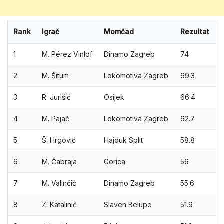
Rank
Igrač
Momčad
Rezultat
1
M. Pérez Vinlof
Dinamo Zagreb
74
2
M. Šitum
Lokomotiva Zagreb
69.3
3
R. Jurišić
Osijek
66.4
4
M. Pajač
Lokomotiva Zagreb
62.7
5
Š. Hrgović
Hajduk Split
58.8
6
M. Čabraja
Gorica
56
7
M. Valinčić
Dinamo Zagreb
55.6
8
Z. Katalinić
Slaven Belupo
51.9