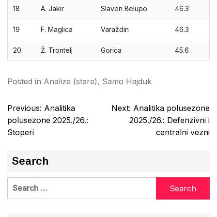
18
A. Jakir
Slaven Belupo
46.3
19
F. Maglica
Varaždin
46.3
20
Ž. Trontelj
Gorica
45.6
Posted in
Analize (stare)
,
Samo Hajduk
Post
Previous:
Analitika
Next:
Analitika polusezone
navigation
polusezone 2025./26.:
2025./26.: Defenzivni i
Stoperi
centralni vezni
Search
Search
for: