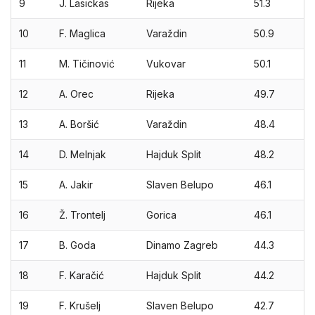
9
J. Lasickas
Rijeka
51.3
10
F. Maglica
Varaždin
50.9
11
M. Tičinović
Vukovar
50.1
12
A. Orec
Rijeka
49.7
13
A. Boršić
Varaždin
48.4
14
D. Melnjak
Hajduk Split
48.2
15
A. Jakir
Slaven Belupo
46.1
16
Ž. Trontelj
Gorica
46.1
17
B. Goda
Dinamo Zagreb
44.3
18
F. Karačić
Hajduk Split
44.2
19
F. Krušelj
Slaven Belupo
42.7