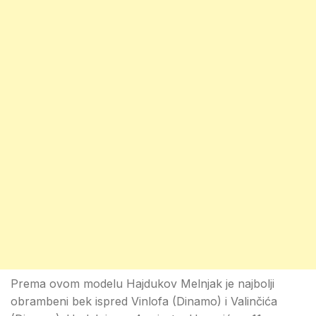
Prema ovom modelu Hajdukov Melnjak je najbolji
obrambeni bek ispred Vinlofa (Dinamo) i Valinčića