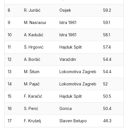
8
R. Jurišić
Osijek
59.2
9
M. Nasraoui
Istra 1961
59.1
10
A. Kadušić
Istra 1961
58.1
11
Š. Hrgović
Hajduk Split
57.4
12
A. Boršić
Varaždin
54.4
13
M. Šitum
Lokomotiva Zagreb
54.4
14
M. Pajač
Lokomotiva Zagreb
52
15
F. Karačić
Hajduk Split
50.5
16
S. Perić
Gorica
50.4
17
F. Krušelj
Slaven Belupo
46.3