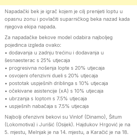
Napadački bek je igrač kojem je cilj prenijeti loptu u
opasnu zonu i povlačiti suparničkog beka nazad kada
njegova ekipa napada.
Za napadačke bekove model odabira najboljeg
pojedinca izgleda ovako:
• dodavanja u zadnju trećinu i dodavanja u
šesnaesterac s 25% utjecaja
• progresivna nošenja lopte s 20% utjecaja
• osvojeni ofenzivni dueli s 20% utjecaja
• postotak uspješnih driblinga s 10% utjecaja
• očekivane asistencije (xA) s 10% utjecaja
• ubrzanja s loptom s 7.5% utjecaja
• uspješnih nabačaja s 7.5% utjecaja
Najbolji ofenzivni bekovi su Vinlof (Dinamo), Šitum
(Lokomotiva) i Jurišić (Osijek). Hajdukov Hrgović je na
5. mjestu, Melnjak je na 14. mjestu, a Karačić je na 18.