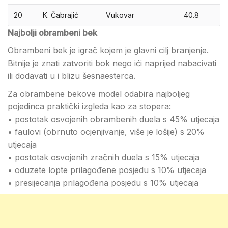
20
K. Čabrajić
Vukovar
40.8
Najbolji obrambeni bek
Obrambeni bek je igrač kojem je glavni cilj branjenje.
Bitnije je znati zatvoriti bok nego ići naprijed nabacivati
ili dodavati u i blizu šesnaesterca.
Za obrambene bekove model odabira najboljeg
pojedinca praktički izgleda kao za stopera:
• postotak osvojenih obrambenih duela s 45% utjecaja
• faulovi (obrnuto ocjenjivanje, više je lošije) s 20%
utjecaja
• postotak osvojenih zračnih duela s 15% utjecaja
• oduzete lopte prilagođene posjedu s 10% utjecaja
• presijecanja prilagođena posjedu s 10% utjecaja