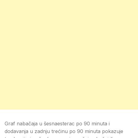
Graf nabačaja u šesnaesterac po 90 minuta i
dodavanja u zadnju trećinu po 90 minuta pokazuje