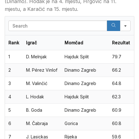
(Dinamo). Hodak je na 4. mjestu, Hrgović na 11.
mjestu, a Karačić na 15. mjestu.
Sea
Rank
Igrač
Momčad
Rezultat
1
D. Melnjak
Hajduk Split
79.7
2
M. Pérez Vinlof
Dinamo Zagreb
66.2
3
M. Valinčić
Dinamo Zagreb
64.8
4
L. Hodak
Hajduk Split
62.3
5
B. Goda
Dinamo Zagreb
60.9
6
M. Čabraja
Gorica
60.8
7
J. Lasickas
Rijeka
59.6