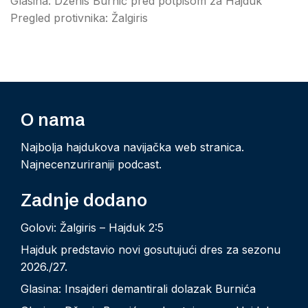
Glasina: Dženis Burnić pred potpisom za Hajduk
Pregled protivnika: Žalgiris
O nama
Najbolja hajdukova navijačka web stranica.
Najnecenzuriraniji podcast.
Zadnje dodano
Golovi: Žalgiris – Hajduk 2:5
Hajduk predstavio novi gosutujući dres za sezonu
2026./27.
Glasina: Insajderi demantirali dolazak Burnića