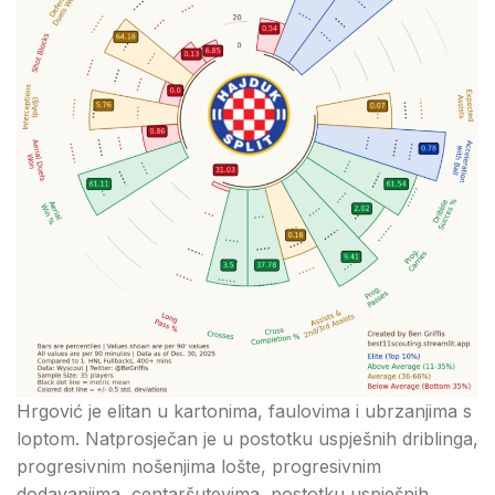
Hrgović je elitan u kartonima, faulovima i ubrzanjima s
loptom. Natprosječan je u postotku uspješnih driblinga,
progresivnim nošenjima lošte, progresivnim
dodavanjima, centaršutevima, postotku uspješnih