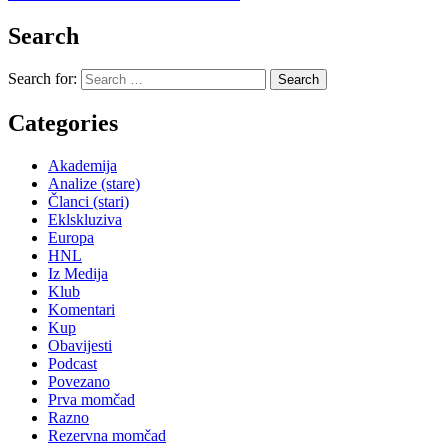
Search
Search for:
Categories
Akademija
Analize (stare)
Članci (stari)
Eklskluziva
Europa
HNL
Iz Medija
Klub
Komentari
Kup
Obavijesti
Podcast
Povezano
Prva momčad
Razno
Rezervna momčad