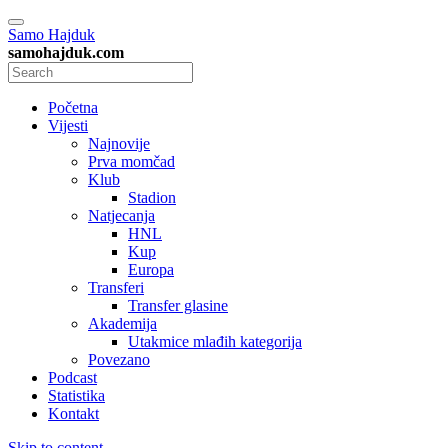
Samo Hajduk
samohajduk.com
Početna
Vijesti
Najnovije
Prva momčad
Klub
Stadion
Natjecanja
HNL
Kup
Europa
Transferi
Transfer glasine
Akademija
Utakmice mlađih kategorija
Povezano
Podcast
Statistika
Kontakt
Skip to content