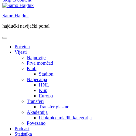
Samo Hajduk
hajdučki navijački portal
Početna
Vijesti
Najnovije
Prva momčad
Klub
Stadion
Natjecanja
HNL
Kup
Europa
Transferi
Transfer glasine
Akademija
Utakmice mlađih kategorija
Povezano
Podcast
Statistika