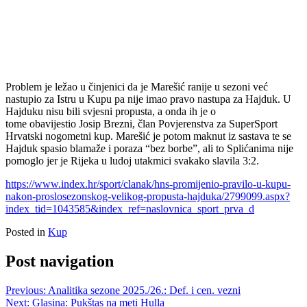
Problem je ležao u činjenici da je Marešić ranije u sezoni već
nastupio za Istru u Kupu pa nije imao pravo nastupa za Hajduk. U
Hajduku nisu bili svjesni propusta, a onda ih je o
tome obavijestio Josip Brezni, član Povjerenstva za SuperSport
Hrvatski nogometni kup. Marešić je potom maknut iz sastava te se
Hajduk spasio blamaže i poraza “bez borbe”, ali to Splićanima nije
pomoglo jer je Rijeka u ludoj utakmici svakako slavila 3:2.
https://www.index.hr/sport/clanak/hns-promijenio-pravilo-u-kupu-
nakon-proslosezonskog-velikog-propusta-hajduka/2799099.aspx?
index_tid=1043585&index_ref=naslovnica_sport_prva_d
Posted in
Kup
Post navigation
Previous:
Analitika sezone 2025./26.: Def. i cen. vezni
Next:
Glasina: Pukštas na meti Hulla