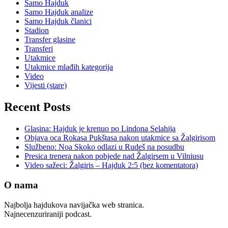
Samo Hajduk
Samo Hajduk analize
Samo Hajduk članici
Stadion
Transfer glasine
Transferi
Utakmice
Utakmice mlađih kategorija
Video
Vijesti (stare)
Recent Posts
Glasina: Hajduk je krenuo po Lindona Selahija
Objava oca Rokasa Pukštasa nakon utakmice sa Žalgirisom
Službeno: Noa Skoko odlazi u Rudeš na posudbu
Presica trenera nakon pobjede nad Žalgirsem u Vilniusu
Video sažeci: Žalgiris – Hajduk 2:5 (bez komentatora)
O nama
Najbolja hajdukova navijačka web stranica.
Najnecenzuriraniji podcast.