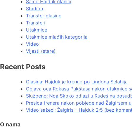
Samo Hajduk članici
Stadion
Transfer glasine
Transferi
Utakmice
Utakmice mlađih kategorija
Video
Vijesti (stare)
Recent Posts
Glasina: Hajduk je krenuo po Lindona Selahija
Objava oca Rokasa Pukštasa nakon utakmice sa
Službeno: Noa Skoko odlazi u Rudeš na posud
Presica trenera nakon pobjede nad Žalgirsem u 
Video sažeci: Žalgiris – Hajduk 2:5 (bez komen
O nama