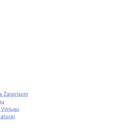
 Žalgirisom
bu
Vilniusu
tatora)