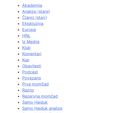
Akademija
Analize (stare)
Članci (stari)
Eklskluziva
Europa
HNL
Iz Medija
Klub
Komentari
Kup
Obavijesti
Podcast
Povezano
Prva momčad
Razno
Rezervna momčad
Samo Hajduk
Samo Hajduk analize