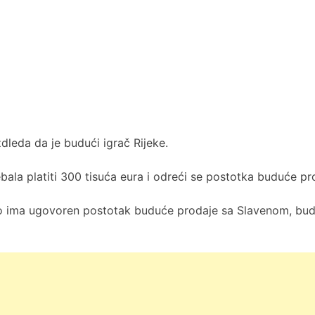
zdleda da je budući igrač Rijeke.
ebala platiti 300 tisuća eura i odreći se postotka buduće pr
tno ima ugovoren postotak buduće prodaje sa Slavenom, budu