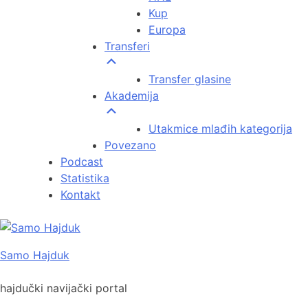
Kup
Europa
Transferi
Transfer glasine
Akademija
Utakmice mlađih kategorija
Povezano
Podcast
Statistika
Kontakt
Skip
to
Samo Hajduk
content
hajdučki navijački portal