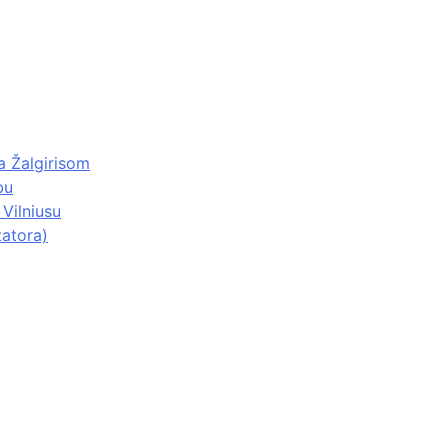
 Žalgirisom
bu
Vilniusu
tatora)