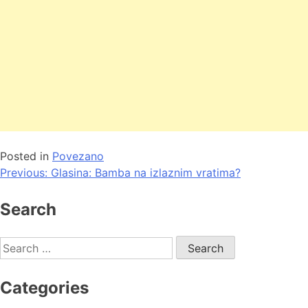
Posted in
Povezano
Post
Previous:
Glasina: Bamba na izlaznim vratima?
navigation
Search
Search
for:
Categories