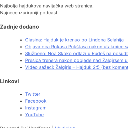
Najbolja hajdukova navijačka web stranica.
Najnecenzuriraniji podcast.
Zadnje dodano
Glasina: Hajduk je krenuo po Lindona Selahija
Objava oca Rokasa Pukštasa nakon utakmice sa
Službeno: Noa Skoko odlazi u Rudeš na posud
Presica trenera nakon pobjede nad Žalgirsem u 
Video sažeci: Žalgiris – Hajduk 2:5 (bez komen
Linkovi
Twitter
Facebook
Instagram
YouTube