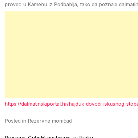
proveo u Kamenu iz Podbablja, tako da poznaje dalmati
https://dalmatinskiportal.hr/hajduk-dovodi-iskusnog-stop
Posted in
Rezervna momčad
Post
Previous:
Ćubelić postpisuje za Rijeku