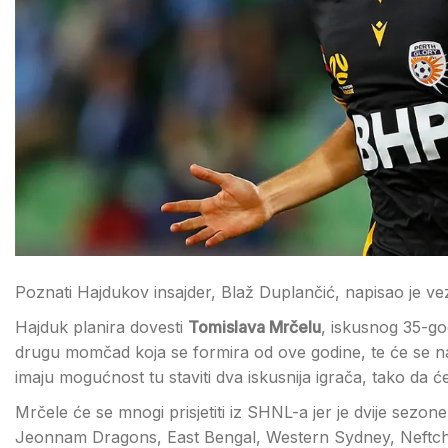
Poznati Hajdukov insajder, Blaž Duplančić, napisao je 
Hajduk planira dovesti
Tomislava Mrčelu
, iskusnog 35-go
drugu momčad koja se formira od ove godine, te će se nat
imaju mogućnost tu staviti dva iskusnija igrača, tako da će
Mrčele će se mnogi prisjetiti iz SHNL-a jer je dvije sezo
Jeonnam Dragons, East Bengal, Western Sydney, Neftchi 