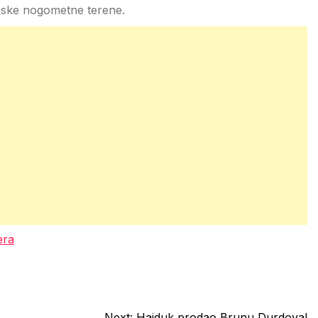
nske nogometne terene.
era
Next:
Hajduk prodao Brunu Durdova!