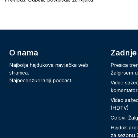
navigation
O nama
Zadnje
Najbolja hajdukova navijačka web
Presica tre
stranica.
Žalgirsem u
Najnecenzuriraniji podcast.
Video sažeci
komentator
Video sažeci
(HDTV)
Golovi: Žalg
Hajduk pred
za sezonu 2