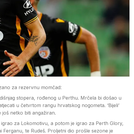
vezano za rezervnu momčad:
dišnjag stopera, rođenog u Perthu. Mrčela bi došao u
jecati u četvrtom rangu hrvatskog nogometa. ‘Bijeli’
 još netko biti angažiran.
ne igrao za Lokomotivu, a potom je igrao za Perth Glory,
Ferganu, te Rudeš. Proljetni dio prošle sezone je