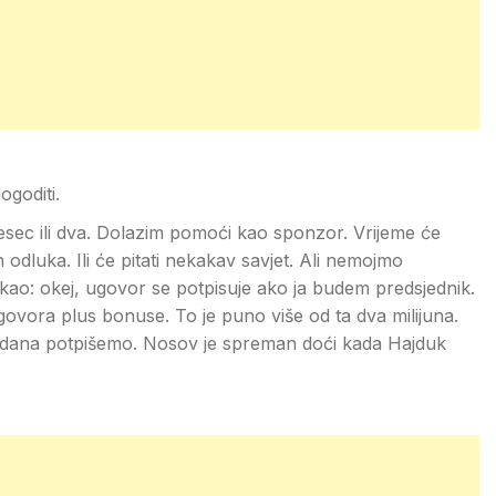
ogoditi.
jesec ili dva. Dolazim pomoći kao sponzor. Vrijeme će
 odluka. Ili će pitati nekakav savjet. Ali nemojmo
ekao: okej, ugovor se potpisuje ako ja budem predsjednik.
govora plus bonuse. To je puno više od ta dva milijuna.
o dana potpišemo. Nosov je spreman doći kada Hajduk