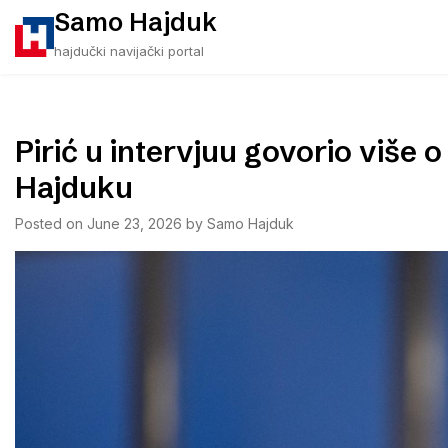
Skip
Samo Hajduk
to
hajdučki navijački portal
content
Pirić u intervjuu govorio više
Hajduku
Posted on
June 23, 2026
by
Samo Hajduk