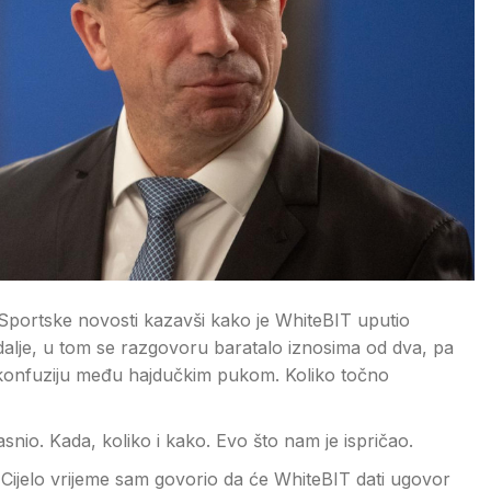
Sportske novosti kazavši kako je WhiteBIT uputio
alje, u tom se razgovoru baratalo iznosima od dva, pa
u konfuziju među hajdučkim pukom. Koliko točno
asnio. Kada, koliko i kako. Evo što nam je ispričao.
. Cijelo vrijeme sam govorio da će WhiteBIT dati ugovor