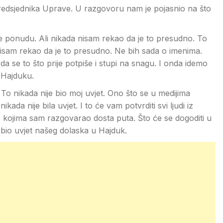
redsjednika Uprave. U razgovoru nam je pojasnio na što
te ponudu. Ali nikada nisam rekao da je to presudno. To
a nisam rekao da je to presudno. Ne bih sada o imenima.
a se to što prije potpiše i stupi na snagu. I onda idemo
i Hajduku.
 To nikada nije bio moj uvjet. Ono što se u medijima
da nije bila uvjet. I to će vam potvrditi svi ljudi iz
 kojima sam razgovarao dosta puta. Što će se dogoditi u
bio uvjet našeg dolaska u Hajduk.