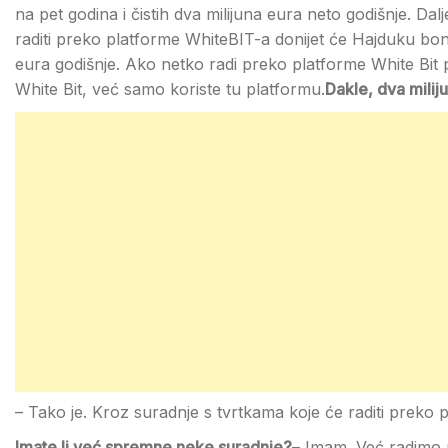
na pet godina i čistih dva milijuna eura neto godišnje. Dal
raditi preko platforme WhiteBIT-a donijet će Hajduku bonus
eura godišnje. Ako netko radi preko platforme White Bit p
White Bit, već samo koriste tu platformu.
Dakle, dva milij
– Tako je. Kroz suradnje s tvrtkama koje će raditi preko 
Imate li već spremne neke suradnje?
– Imam. Već radimo 