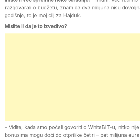
razgovarali o budžetu, znam da dva milijuna nisu dovoljn
godišnje, to je moj cilj za Hajduk.
Mislite li da je to izvedivo?
– Vidite, kada smo počeli govoriti o WhiteBIT-u, nitko nije 
bonusima mogu doći do otprilike četiri – pet milijuna eur