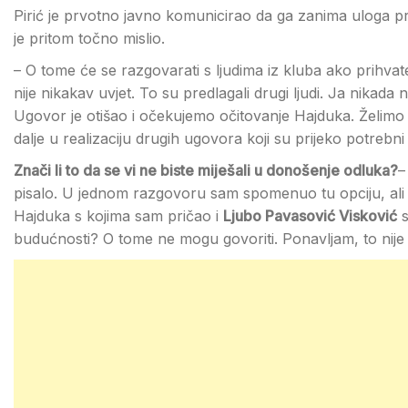
Pirić je prvotno javno komunicirao da ga zanima uloga p
je pritom točno mislio.
– O tome će se razgovarati s ljudima iz kluba ako prihva
nije nikakav uvjet. To su predlagali drugi ljudi. Ja nikad
Ugovor je otišao i očekujemo očitovanje Hajduka. Želimo d
dalje u realizaciju drugih ugovora koji su prijeko potrebn
Znači li to da se vi ne biste miješali u donošenje odluka?
–
pisalo. U jednom razgovoru sam spomenuo tu opciju, ali nika
Hajduka s kojima sam pričao i
Ljubo Pavasović Visković
s
budućnosti? O tome ne mogu govoriti. Ponavljam, to nije 