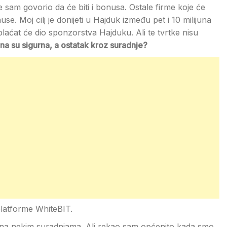
je sam govorio da će biti i bonusa. Ostale firme koje će
e. Moj cilj je donijeti u Hajduk između pet i 10 milijuna
laćat će dio sponzorstva Hajduku. Ali te tvrtke nisu
una su sigurna, a ostatak kroz suradnje?
platforme WhiteBIT.
na nekim suradnjama. Ali rekao sam općenito kada smo