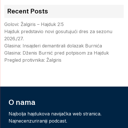
Recent Posts
Golovi: Žalgiris – Hajduk 2:5
Hajduk predstavio novi gosutujući dres za sezonu
2026./27.
Glasina: Insajderi demantirali dolazak Burnića
Glasina: Dženis Burnić pred potpisom za Hajduk
Pregled protivnika: Žalgiris
O nama
Najbolja hajdukova navijačka web stranica.
Najnecenzuriraniji podcast.