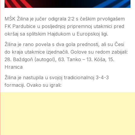
MŠK Žilina je jučer odigrala 2:2 s češkim prvoligašem
FK Pardubice u posljednjoj pripremnoj utakmici pred
okršaj sa splitskim Hajdukom u Europskoj ligi.
Žilina je rano povela s dva gola prednosti, ali su Česi
do kraja utakmice izjednačili. Golove su redom zabijali:
28. Baždgoň (autogol), 63. Tanko – 13. Kóša, 15.
Hranica
Žilina je nastupila u svojoj tradicionalnoj 3-4-3
formaciji. Ovako su igrali: