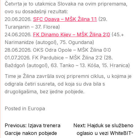
Četvrta je to utakmica Slovaka na ovim pripremama,
ovo su dosadašnji rezultati:
20.06.2026.
SFC Opava – MŠK Žilina 1:1
(29.
Turanjanin – 37. Florea)
24.06.2026.
FK Dinamo Kijev – MŠK Žilina 2:0
(45.+
Narimanidze (autogol), 75. Ogundana)
28.06.2026. OKS Odra Opole – MŠK Žilina 0:0
01.07.2026. FK Pardubice – MŠK Žilina 2:2 (28.
Baždgoň (autogol), 63. Tanko – 13. Kóša, 15. Hranica)
Time je Žilina završila svoj pripremni ciklus, u kojima je
odigrala četiri susreta, od koja su dva bila s
drugoligašima, bez ijedne pobjede.
Posted in
Europa
Post
Previous:
Izjava trenera
Next:
Hajduk se službeno
navigation
Garcije nakon pobjede
oglasio u vezi WhiteBIT-