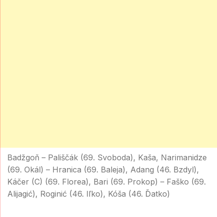
Badžgoň – Pališčák (69. Svoboda), Kaša, Narimanidze
(69. Okál) – Hranica (69. Baleja), Adang (46. Bzdyl),
Káčer (C) (69. Florea), Bari (69. Prokop) – Faško (69.
Alijagić), Roginić (46. Iľko), Kóša (46. Ďatko)