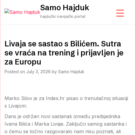
Skip
Samo Hajduk
to
hajdučki navijački portal
content
Livaja se sastao s Bilićem. Sutra
se vraća na trening i prijavljen je
za Europu
Posted on
July 3, 2026
by
Samo Hajduk
Marko Silov je za Index.hr pisao o trenutačnoj situaciji
s Livajom:
Dans je održan novi sastanak između predsjednika
Ivana Bilića i Marka Livaje. Zaključci samog sastanka i
o čemu se točno razgovaralo nam nisu poznati, ali