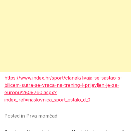
https://www.index.hr/sport/clanak/livaja-se-sastao-s-
bilicem-sutra-se-vraca-na-trening-i-prijavljen-je-za-
europu/2809760.aspx?
index_ref=naslovnica_sport_ostalo_d_0
Posted in
Prva momčad