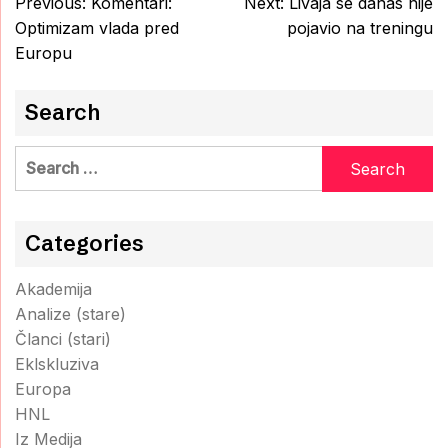
Post
Previous:
Komentari:
Next:
Livaja se danas nije
navigation
Optimizam vlada pred
pojavio na treningu
Europu
Search
Search
for:
Categories
Akademija
Analize (stare)
Članci (stari)
Eklskluziva
Europa
HNL
Iz Medija