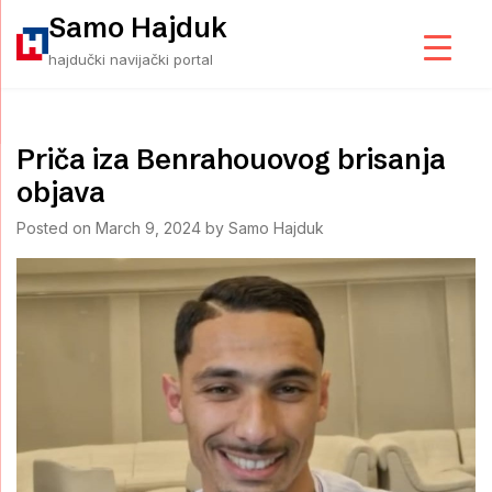
Skip
Samo Hajduk
to
hajdučki navijački portal
content
Priča iza Benrahouovog brisanja
objava
Posted on
March 9, 2024
by
Samo Hajduk