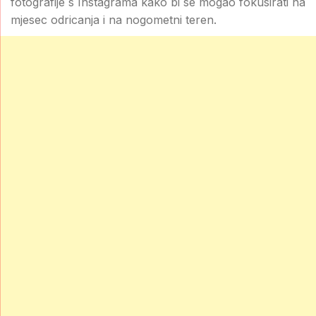
fotografije s Instagrama kako bi se mogao fokusirati na
mjesec odricanja i na nogometni teren.