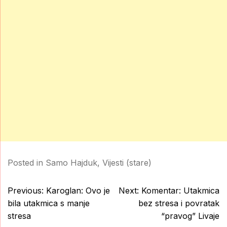
Posted in
Samo Hajduk
,
Vijesti (stare)
Post
Previous:
Karoglan: Ovo je
Next:
Komentar: Utakmica
navigation
bila utakmica s manje
bez stresa i povratak
stresa
“pravog” Livaje