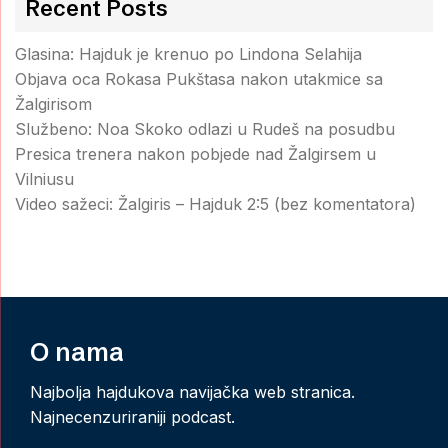
Recent Posts
Glasina: Hajduk je krenuo po Lindona Selahija
Objava oca Rokasa Pukštasa nakon utakmice sa
Žalgirisom
Službeno: Noa Skoko odlazi u Rudeš na posudbu
Presica trenera nakon pobjede nad Žalgirsem u
Vilniusu
Video sažeci: Žalgiris – Hajduk 2:5 (bez komentatora)
O nama
Najbolja hajdukova navijačka web stranica.
Najnecenzuriraniji podcast.