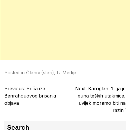
Posted in
Članci (stari)
,
Iz Medija
Post
Previous:
Priča iza
Next:
Karoglan: ‘Liga je
navigation
Benrahouovog brisanja
puna teških utakmica,
objava
uvijek moramo biti na
razini’
Search