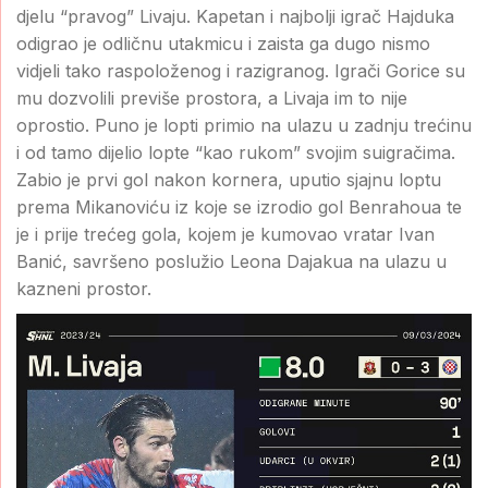
djelu “pravog” Livaju. Kapetan i najbolji igrač Hajduka
odigrao je odličnu utakmicu i zaista ga dugo nismo
vidjeli tako raspoloženog i razigranog. Igrači Gorice su
mu dozvolili previše prostora, a Livaja im to nije
oprostio. Puno je lopti primio na ulazu u zadnju trećinu
i od tamo dijelio lopte “kao rukom” svojim suigračima.
Zabio je prvi gol nakon kornera, uputio sjajnu loptu
prema Mikanoviću iz koje se izrodio gol Benrahoua te
je i prije trećeg gola, kojem je kumovao vratar Ivan
Banić, savršeno poslužio Leona Dajakua na ulazu u
kazneni prostor.