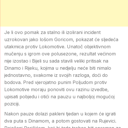
Je li ovo pomak za stalno ili izolirani incident
uzrokovan jako lošom Goricom, pokazat će sljedeća
utakmica protiv Lokomotive. Unatoč objektivnom
mučenju s igrom ove polusezone, rezultat većinom
nije izostao i Bijeli su sada stavili veliki pritisak na
Dinamo i Rijeku, kojima u nedjelju neće biti nimalo
jednostavno, svakome iz svojih razloga, doći do
bodova. Pred vjerojatno punim Poljudom protiv
Lokomotive moraju ponoviti ovu razinu izvedbe,
upisati pobjedu i otići na pauzu u najboljoj mogućoj
poziciji.
Nakon pauze dolazi pakleni tjedan u kojem će igrati
dva puta s Dinamom, a potom gostovati na Rujevici.