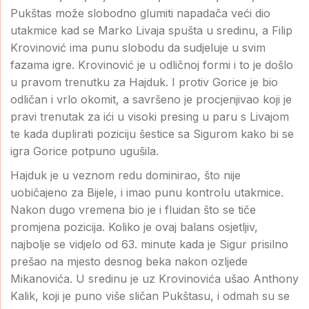
Pukštas može slobodno glumiti napadača veći dio
utakmice kad se Marko Livaja spušta u sredinu, a Filip
Krovinović ima punu slobodu da sudjeluje u svim
fazama igre. Krovinović je u odličnoj formi i to je došlo
u pravom trenutku za Hajduk. I protiv Gorice je bio
odličan i vrlo okomit, a savršeno je procjenjivao koji je
pravi trenutak za ići u visoki presing u paru s Livajom
te kada duplirati poziciju šestice sa Sigurom kako bi se
igra Gorice potpuno ugušila.
Hajduk je u veznom redu dominirao, što nije
uobičajeno za Bijele, i imao punu kontrolu utakmice.
Nakon dugo vremena bio je i fluidan što se tiče
promjena pozicija. Koliko je ovaj balans osjetljiv,
najbolje se vidjelo od 63. minute kada je Sigur prisilno
prešao na mjesto desnog beka nakon ozljede
Mikanovića. U sredinu je uz Krovinovića ušao Anthony
Kalik, koji je puno više sličan Pukštasu, i odmah su se