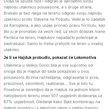
Livaja se spušta niže i odigrao je vjerojatno svoju
najbolju utakmicu polusezone, a s druge strane,
Brekalo je bez njega na terenu odigrao svoju najbolju
utakmicu protiv Slavena na Poljudu. Veliki je to zadatak
za Karoglana, a ako uspije pronaći pravu formulu, kao
što ju je pronašao za vezni red, uz skori dolazak Ivana
Perišića na teren, Hajdukov napadački potencijal je
zastrašujuć. Samo to treba pretočiti na teren u svakoj
utakmici.
Je li se Hajduk probudio, pokazat će Lokomotiva
Utakmica u Velikoj Gorici bila je sve suprotno od
onoga što je Hajduk do sada pokazivao u ovoj
polusezoni. Brzina razmišljanja, odigravanje iz prve,
preciznost, okomitost, realizacija… Sve je bilo tu.
Posebno je zanimljivo da je Hajduk na jednom kišom
natopljenom terenu imao 507 uspješnih dodavanja uz
87% uspješnosti. Gledanje kako Bijeli kombiniraju na
malom prostoru i s lakoćom ulaze u zadnju trećinu