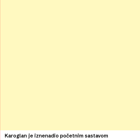
Karoglan je iznenadio početnim sastavom