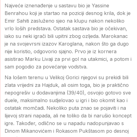
Najveće iznenađenje u sastavu bio je Yassine
Benrahou koji je startao na poziciji desnog krila, dok je
Emir Sahiti zasluženo sjeo na klupu nakon nekoliko
vrlo loših predstava. Ostatak sastava bio je očekivan,
iako su neki igrači bili upitni zbog ozljeda. Marokanac
je na svojevrsni izazov Karoglana, nakon što ga dugo
nije koristio, odgovorio sjajno. Prvo je iz kornera
asistirao Marku Livaji za prvi gol na utakmici, a potom i
sam pogodio za povećanje vodstva.
Na lošem terenu u Velikoj Gorici njegovi su prekidi bili
zlata vrijedni za Hajduk, ali osim toga, bio je praktično
nepogrešiv u dodavanjima (39/40), osvojio gotovo sve
duele, maksimalno sudjelovao u igri i bio okomit kao i
ostatak momčadi. Nekoliko puta znao se pojaviti i na
lijevoj strani napada, ali ne toliko da bi narušio koncept
igre. Također, odlično se u napadu nadopunjavao s
Dinom Mikanovićem i Rokasom Pukštasom po desnoj