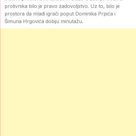
protivnika bilo je pravo zadovoljstvo. Uz to, bilo je
prostora da mladi igrači poput Dominika Prpića i
Šimuna Hrgovića dobiju minutažu.