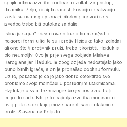
spojili odlična izvedba i odličan rezultat. Za pristup,
dinamiku, želju, discipliniranost, kreaciju i realizaciju
zaista se ne mogu pronaći nikakvi prigovori i ova
izvedba treba biti putokaz za dalje.
Istina je da je Gorica u ovom trenutku momčad u
najgoroj formi u ligi te su i protiv Hajduka tako izgledali,
ali ono što ti protivnik pruži, treba iskoristiti. Hajduk je
bio neumoljiv. Ovo je prije svega pobjeda Mislava
Karoglana jer Hajduku je zbog ozljeda nedostajalo jako
puno bitnih igrača, a on je pronašao dobitnu formulu.
Uz to, pokazao je da je jako dobro detektirao sve
probleme svoje momčadi u posljednjim utakmicama.
Hajduk je u svim fazama igre bio jednostavno bolji
nego do sada. Bila je to najbolja izvedba momčadi u
ovoj polusezoni kojoj može parirati samo utakmica
protiv Slavena na Poljudu.