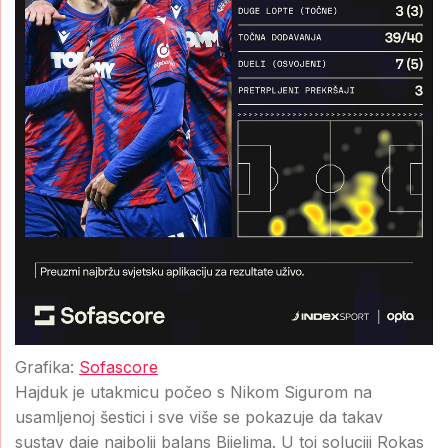
Grafika:
Sofascore
Hajduk je utakmicu počeo s Nikom Sigurom na
usamljenoj šestici i sve više se pokazuje da takav
sustav daje najbolji balans Bijelima. U toj soluciji Rokas