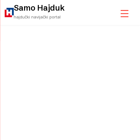
Skip
Samo Hajduk
to
hajdučki navijački portal
content