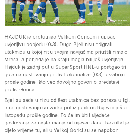
HAJDUK je protutnjao Velikom Goricom i upisao
uvjerljivu pobjedu (0:3). Dugo Bijeli nisu odigrali
utakmicu u kojoj nisu svojim navijačima priuštili nimalo
stresa, a pobjeda je na kraju mogla biti još uvjerljivija.
Hajduk je zadnji put u SuperSport HNL-u postigao tri
gola na gostovanju protiv Lokomotive (0:3) u svibnju
prošle godine, što već dovoljno govori o predstavi
protiv Gorice.
Bijeli su sada u nizu od šest utakmica bez poraza u ligi,
a na gostovanju su zadnji put izgubili na Rujevici još u
listopadu prošle godine. To će im biti i sljedeće
gostovanje za nešto manje od mjesec dana. Rezultat je
cijelo vrijeme tu, ali u Velikoj Gorici su se napokon