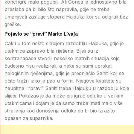
konci igre malo pogubili. Ali Gorica je jednostavno bila
preslaba da bi bilo što napravila, gdje ne treba
umanjivati zasluge stopera Hajduka koji su odigrali bez
greške.
Pojavio se “pravi” Marko Livaja
Čak i u tom nešto slabijem razdoblju Hajduka, gdje je
utakmica zapravo bila riješena, Bijeli su iz
kontranapada stvorili nekoliko matnih situacija koje
čudesno nisu realizirali, a neke su sami uprskali
nelogičnim rješenjima, gdje je prednjačio Sahiti koji se
očito traži i jako je pao u formi. Njegove kvalitete su
neupitne i “pravi” Sahiti treba Hajduku u razdoblju koje
slijedi. Pokazao je da može biti igrač odluke u velikim
utakmicama i dojam je da samo treba imati malo više
strpljenja kod donošenja odluka da bi bio izrazito
opasan za suparnika.