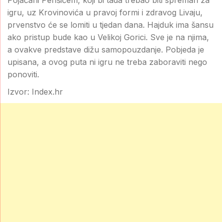
Pojačani Perišićem, koji bi tada trebao biti spreman za
igru, uz Krovinovića u pravoj formi i zdravog Livaju,
prvenstvo će se lomiti u tjedan dana. Hajduk ima šansu
ako pristup bude kao u Velikoj Gorici. Sve je na njima,
a ovakve predstave dižu samopouzdanje. Pobjeda je
upisana, a ovog puta ni igru ne treba zaboraviti nego
ponoviti.
Izvor: Index.hr