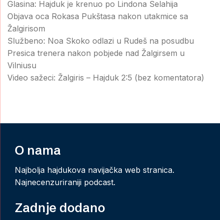
Glasina: Hajduk je krenuo po Lindona Selahija
Objava oca Rokasa Pukštasa nakon utakmice sa
Žalgirisom
Službeno: Noa Skoko odlazi u Rudeš na posudbu
Presica trenera nakon pobjede nad Žalgirsem u
Vilniusu
Video sažeci: Žalgiris – Hajduk 2:5 (bez komentatora)
O nama
Najbolja hajdukova navijačka web stranica.
Najnecenzuriraniji podcast.
Zadnje dodano