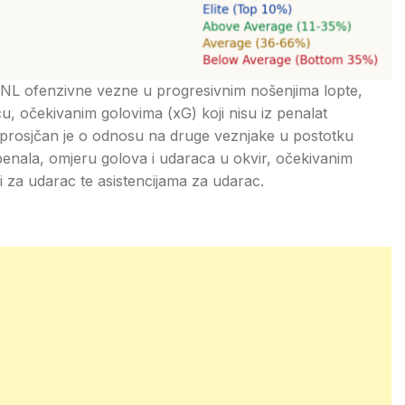
 HNL ofenzivne vezne u progresivnim nošenjima lopte,
u, očekivanim golovima (xG) koji nisu iz penalat
dprosjčan je o odnosu na druge veznjake u postotku
 penala, omjeru golova i udaraca u okvir, očekivanim
ji za udarac te asistencijama za udarac.