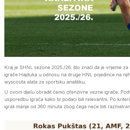
Kraj je SHNL sezone 2025./26. što znači da je vrijeme za 
igrače Hajduka u odnosu na druge HNL pojedince na njihov
wyscouta alata za sportsku analitiku.
U ovom dijelu obradit ćemo ofenzivne vezne igrače. Pod
usporedbu igrača kako bi podaci bili relevantni. Po krite
igrali manje od 360 minuta zbog čega neće biti razmatran