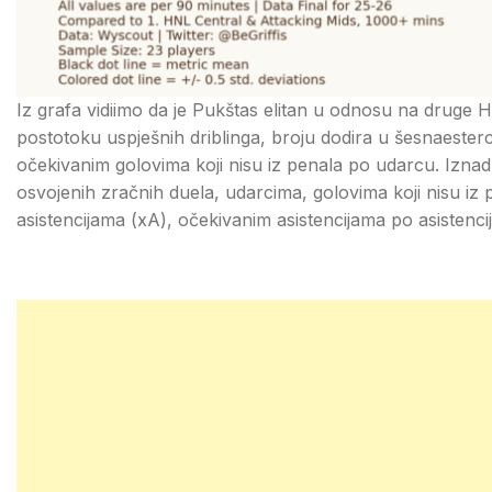
Iz grafa vidiimo da je Pukštas elitan u odnosu na druge
postotoku uspješnih driblinga, broju dodira u šesnaesterc
očekivanim golovima koji nisu iz penala po udarcu. Izna
osvojenih zračnih duela, udarcima, golovima koji nisu iz
asistencijama (xA), očekivanim asistencijama po asistenci