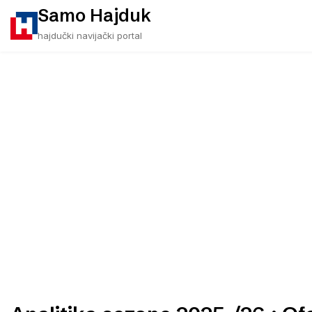
Skip
Samo Hajduk
to
hajdučki navijački portal
content