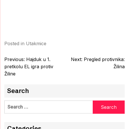
Posted in
Utakmice
Post
Previous:
Hajduk u 1.
Next:
Pregled protivnika:
navigation
pretkolu EL igra protiv
Žilina
Žiline
Search
Search
for:
Categories