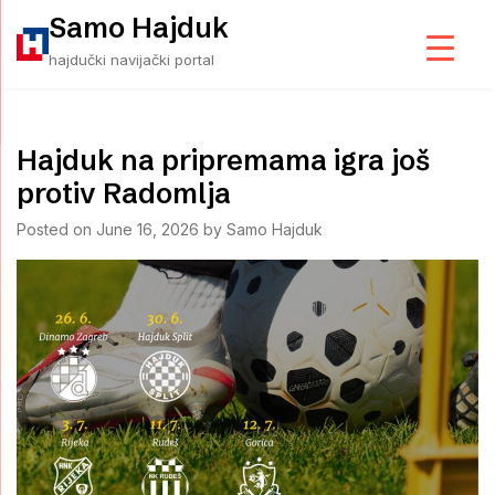
Skip
Samo Hajduk
to
hajdučki navijački portal
content
Hajduk na pripremama igra još
protiv Radomlja
Posted on
June 16, 2026
by
Samo Hajduk